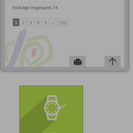
Einträge insgesamt: 74
1
2
3
4
5
»
[15]