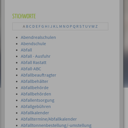
STICHWORTE
A
B
C
D
E
F
G
H
I
J
K
L
M
N
O
P
Q
R
S
T
U
V
W
Z
Abendrealschulen
Abendschule
Abfall
Abfall - Ausfuhr
Abfall Rastatt
Abfall-ABC
Abfallbeauftragter
Abfallbehälter
Abfallbehörde
Abfallbehörden
Abfallentsorgung
Abfallgebühren
Abfallkalender
Abfalltermine/Abfallkalender
Abfalltonnenbestellung/-umstellung