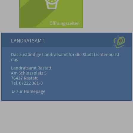
LANDRATSAMT
Das zuständige Landratsamt für die Stadt Lichtenau ist
das
Landratsamt Rastatt
Am Schlossplatz 5
76437 Rastatt
Tel. 07222 381-0
zur Homepage