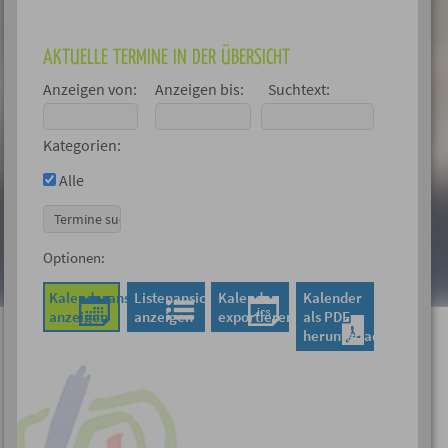
AKTUELLE TERMINE IN DER ÜBERSICHT
Anzeigen von:
Anzeigen bis:
Suchtext:
Kategorien:
Alle
Optionen:
Kalenderansicht
Listenansicht
Kalender
Kalender
anzeigen
anzeigen
exportieren
als PDF
herunterladen