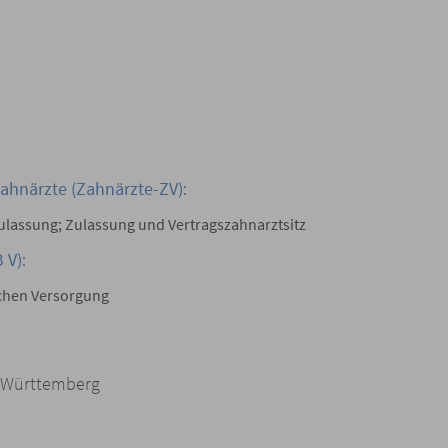
ahnärzte (Zahnärzte-ZV)
:
Zulassung; Zulassung und Vertragszahnarztsitz
 V)
:
ichen Versorgung
n-Württemberg