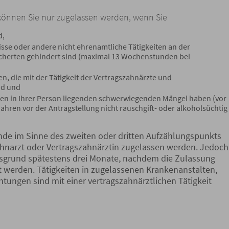
t können Sie nur zugelassen werden, wenn Sie
d,
sse oder andere nicht ehrenamtliche Tätigkeiten an der
icherten gehindert sind (maximal 13 Wochenstunden bei
n, die mit der Tätigkeit der Vertragszahnärzte und
nd und
gen in Ihrer Person liegenden schwerwiegenden Mängel haben (vor
 Jahren vor der Antragstellung nicht rauschgift- oder alkoholsüchtig
e im Sinne des zweiten oder dritten Aufzählungspunkts
ahnarzt oder Vertragszahnärztin zugelassen werden. Jedoch
grund spätestens drei Monate, nachdem die Zulassung
t werden. Tätigkeiten in zugelassenen Krankenanstalten,
htungen sind mit einer vertragszahnärztlichen Tätigkeit