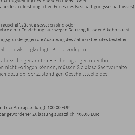
er Antragstellung bestehenden Dienst- oder
gabe des frühestmöglichen Endes des Beschäftigungsverhältnisses)
e rauschgiftsüchtig gewesen sind oder
 Jahre einer Entziehungskur wegen Rauschgift- oder Alkoholsucht
rungsgründe gegen die Ausübung des Zahnarztberufes bestehen
l oder als beglaubigte Kopie vorlegen.
sschuss die genannten Bescheinigungen über Ihre
en nicht vorlegen können, müssen Sie diese Sachverhalte
ch dazu bei der zuständigen Geschäftsstelle des
 mit der Antragstellung): 100,00 EUR
ar gewordener Zulassung zusätzlich: 400,00 EUR