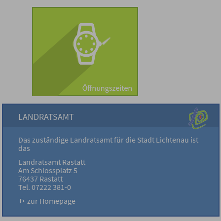
LANDRATSAMT
Das zuständige Landratsamt für die Stadt Lichtenau ist
das
Landratsamt Rastatt
Am Schlossplatz 5
76437 Rastatt
Tel. 07222 381-0
zur Homepage