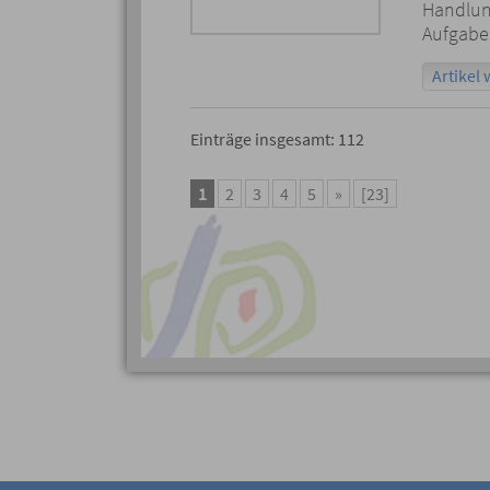
Handlung
Aufgaben
Artikel 
Einträge insgesamt: 112
1
2
3
4
5
»
[23]