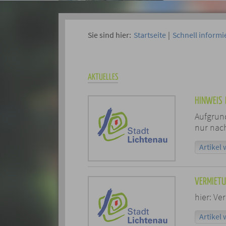
Sie sind hier:
Startseite
|
Schnell informi
AKTUELLES
HINWEIS 
Aufgrund
nur nach
Artikel 
VERMIET
hier: V
Artikel 