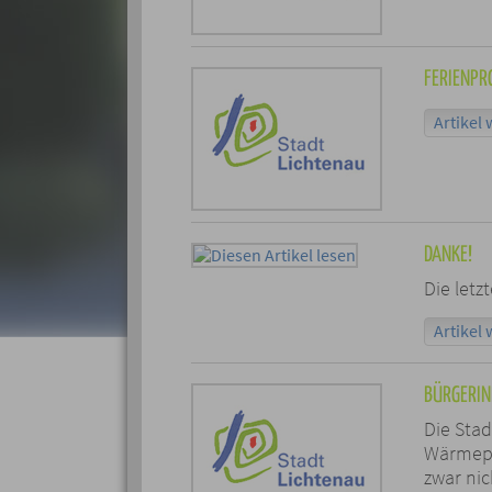
FERIENP
Artikel 
DANKE!
Die letz
Artikel 
BÜRGERI
Die Stad
Wärmepl
zwar nic