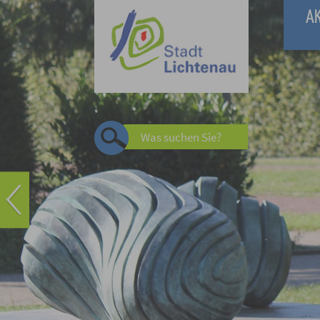
A
Schn
Was suchen Sie?