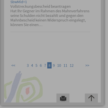
SbwMid=1
Vollstreckungsbescheid beantragen
Hat Ihr Gegner im Rahmen des Mahnverfahrens
seine Schulden nicht bezahlt und gegen den
Mahnbescheid keinen Widerspruch eingelegt,
können Sie einen…
3
4
5
6
7
8
9
10
11
12