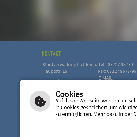
KONTAKT
Stadtverwaltung Lichtenau
Tel.: 07227 9577-0
Hauptstr. 15
Fax: 07227 9577-95
E-MAIL
77839 Lichtenau
SCHREIBEN
Cookies
INHALTE
|
HILFE
|
IMPRESSUM
|
DATENSCHUTZ
Auf dieser Webseite werden ausschl
BARRIEREFREIHEIT
in Cookies gespeichert, um wichtig
Leichte Sprache
Gebär
zu ermöglichen. Mehr dazu in der 