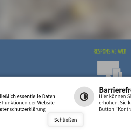
RESPONSIVE WEB
Optimiert für mobile
Barrierefr
ERKLÄRUNG
|
Endgeräte
ießlich essentielle Daten
Hier können Si
e Funktionen der Website
erhöhen. Sie 
densprache
Datenschutzerklärung
Button "Kontra
Schließen