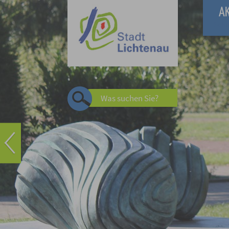
A
Schn
Was suchen Sie?