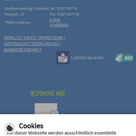
Stadtverwaltung Lichtenau
Tel.: 07227 9577-0
Hauptstr. 15
Fax: 07227 9577-95
E-MAIL
77839 Lichtenau
SCHREIBEN
INHALTE
|
HILFE
|
IMPRESSUM
|
DATENSCHUTZERKLÄRUNG
|
BARRIEREFREIHEIT
Leichte Sprache
RESPONSIVE WEB
Cookies
Optimiert für mobile
Auf dieser Webseite werden ausschließlich essentielle