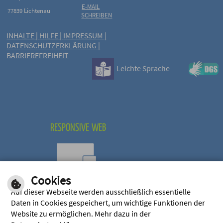
E-MAIL
77839 Lichtenau
SCHREIBEN
INHALTE
|
HILFE
|
IMPRESSUM
|
DATENSCHUTZERKLÄRUNG
|
BARRIEREFREIHEIT
Leichte Sprache
RESPONSIVE WEB
Cookies
Optimiert für mobile
Auf dieser Webseite werden ausschließlich essentielle
Endgeräte
Daten in Cookies gespeichert, um wichtige Funktionen der
Website zu ermöglichen. Mehr dazu in der