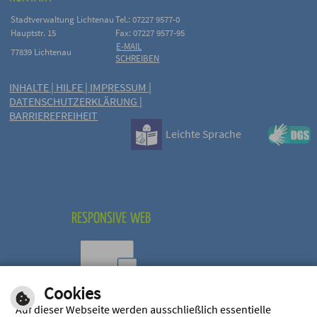
Stadtverwaltung Lichtenau
Tel.: 07227 9577-0
Hauptstr. 15
Fax: 07227 9577-95
E-MAIL
77839 Lichtenau
SCHREIBEN
INHALTE
|
HILFE
|
IMPRESSUM
|
DATENSCHUTZERKLÄRUNG
|
BARRIEREFREIHEIT
Leichte Sprache
RESPONSIVE WEB
Cookies
Optimiert für mobile
Auf dieser Webseite werden ausschließlich essentielle